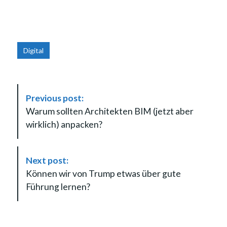
Digital
P
Previous post:
o
Warum sollten Architekten BIM (jetzt aber
s
wirklich) anpacken?
t
N
a
Next post:
v
Können wir von Trump etwas über gute
i
Führung lernen?
g
a
t