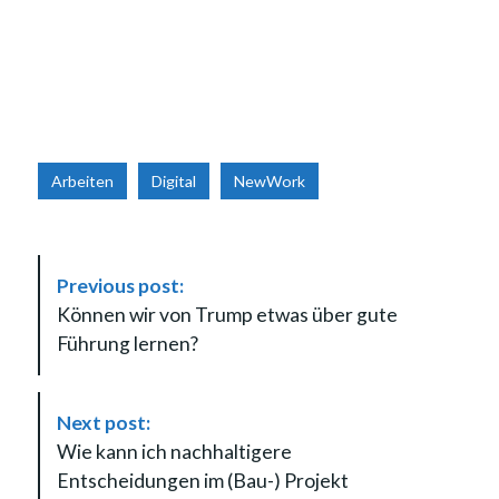
Arbeiten
Digital
NewWork
P
Previous post:
o
Können wir von Trump etwas über gute
s
Führung lernen?
t
N
a
Next post:
v
Wie kann ich nachhaltigere
i
Entscheidungen im (Bau-) Projekt