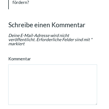
g
fördern?
a
t
i
Schreibe einen Kommentar
o
n
Deine E-Mail-Adresse wird nicht
veröffentlicht.
Erforderliche Felder sind mit
*
markiert
Kommentar